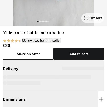
Similars
Page 1 of 8
Vide poche feuille en barbotine
83 reviews for this seller
€20
Make an offer
Add to cart
Delivery
Dimensions