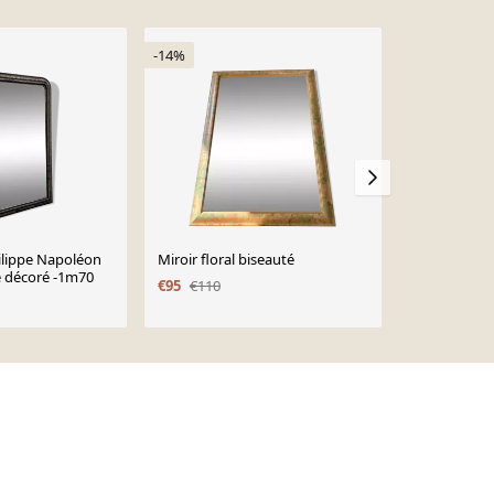
-14%
hilippe Napoléon
Miroir floral biseauté
Miroir ancie
ré décoré -1m70
€95
€110
€560