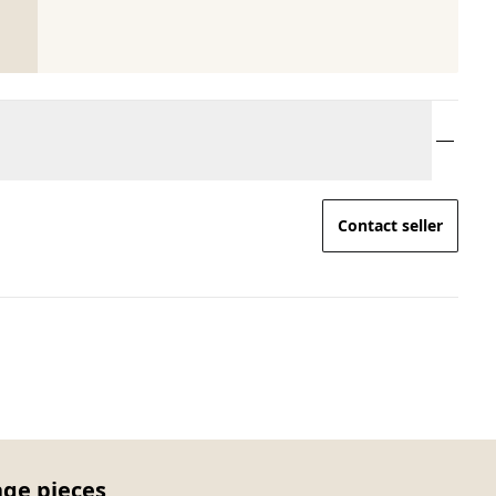
Contact seller
age pieces