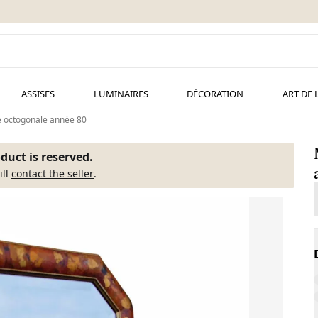
ASSISES
LUMINAIRES
DÉCORATION
ART DE 
é octogonale année 80
duct is reserved.
ill
contact the seller
.