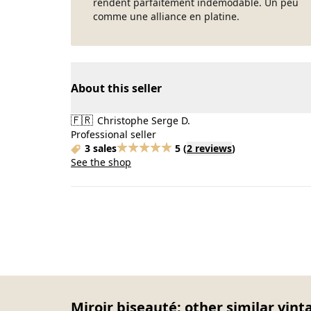
rendent parfaitement indémodable. Un peu
comme une alliance en platine.
About this seller
🇫🇷
Christophe Serge D.
Professional seller
3 sales
5
(
2 reviews
)
See the shop
Miroir biseauté: other similar vint