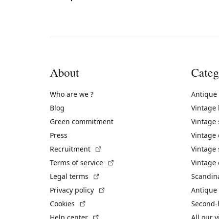
About
Categ
Who are we ?
Antique
Blog
Vintage
Green commitment
Vintage
Press
Vintage
(External link)
Recruitment
Vintage 
(External link)
Terms of service
Vintage 
(External link)
Legal terms
Scandin
(External link)
Privacy policy
Antique 
(External link)
Cookies
Second-
(External link)
Help center
All our 