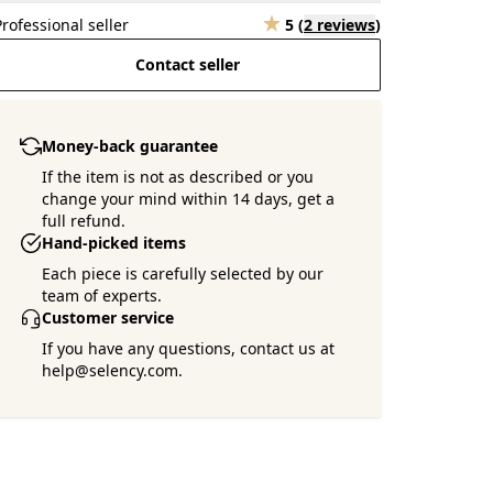
Professional seller
5
(
2 reviews
)
Contact seller
Money-back guarantee
If the item is not as described or you
change your mind within 14 days, get a
full refund.
Hand-picked items
Each piece is carefully selected by our
team of experts.
Customer service
If you have any questions, contact us at
help@selency.com.