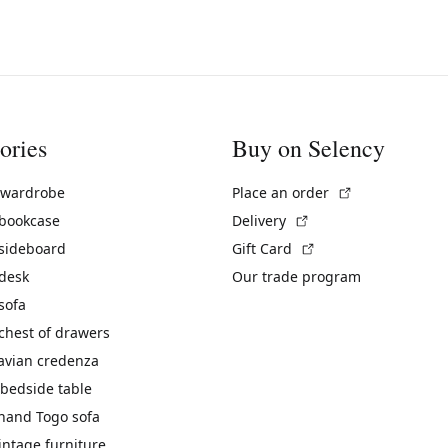
ories
Buy on Selency
(External link)
 wardrobe
Place an order
(External link)
 bookcase
Delivery
(External link)
 sideboard
Gift Card
 desk
Our trade program
sofa
chest of drawers
avian credenza
bedside table
hand Togo sofa
vintage furniture