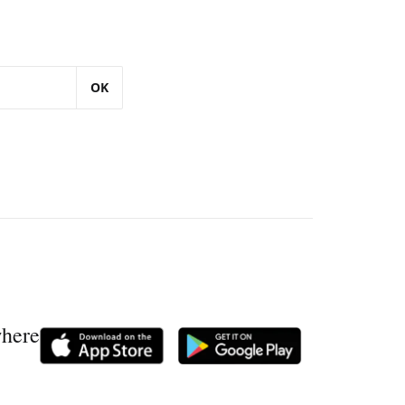
OK
where