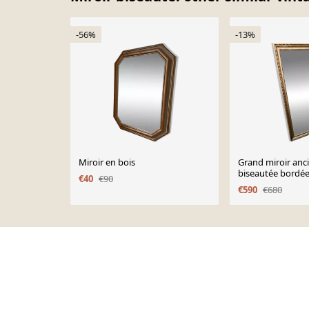
-56%
-13%
Miroir en bois
Grand miroir anc
biseautée bordée
€40
€90
de perles 148 x 8
€590
€680
Page 1 of 10