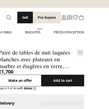
Sell
Pro buyers
NEW
LA TABLE
INSOLITES
PIÈCES D'EXCEPTION
Paire de tables de nuit laquées
blanches avec plateaux en
marbre et étagères en verre,
€1,700
Italie
Make an offer
Add to cart
ay in 3 or 4x with
Delivery