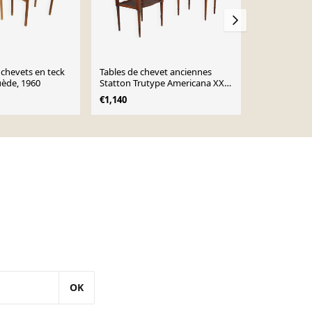
 chevets en teck
Tables de chevet anciennes
Table de ch
uède, 1960
Statton Trutype Americana XXe
teck, Suède,
siècle
€1,140
€450
OK