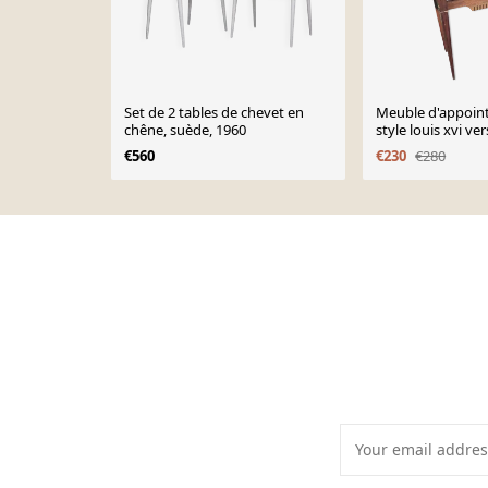
Set de 2 tables de chevet en
Meuble d'appoint
chêne, suède, 1960
style louis xvi ve
€560
€230
€280
Page 1 of 10