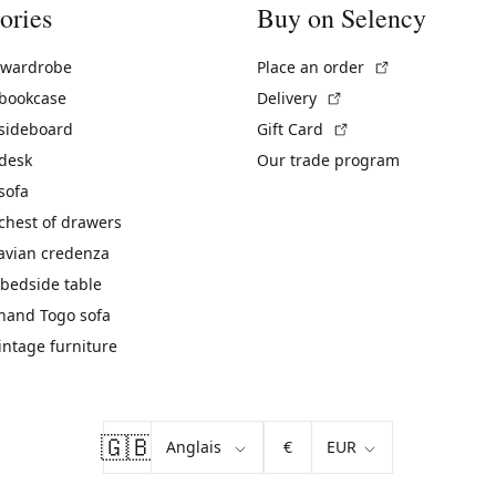
ories
Buy on Selency
(External link)
 wardrobe
Place an order
(External link)
 bookcase
Delivery
(External link)
 sideboard
Gift Card
 desk
Our trade program
sofa
chest of drawers
avian credenza
bedside table
hand Togo sofa
vintage furniture
🇬🇧
€