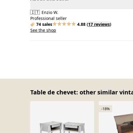
🇮🇹
Enzio W.
Professional seller
74 sales
4.88
(
17 reviews
)
See the shop
Table de chevet: other similar vint
-18%