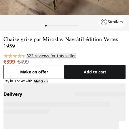
Similars
Page 1 of 19
Chaise grise par Miroslav Navràtil édition Vertex
1959
322 reviews for this seller
€399
€499
Make an offer
Add to cart
Pay in 3 or 4x with
Delivery