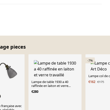
tage pieces
-7%
Lampe col de 
Lampe de table 1930 a 40
€162
€175
raffinée en laiton et verre
travaillé
€280
française avec
, réglable,