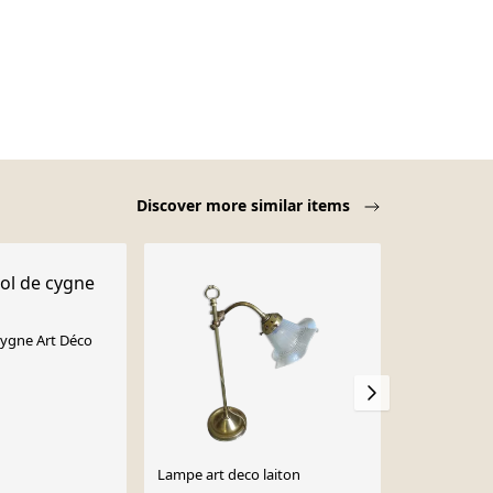
Discover more similar items
cygne Art Déco
Lampe art deco laiton
Lampe de ta
réglable par