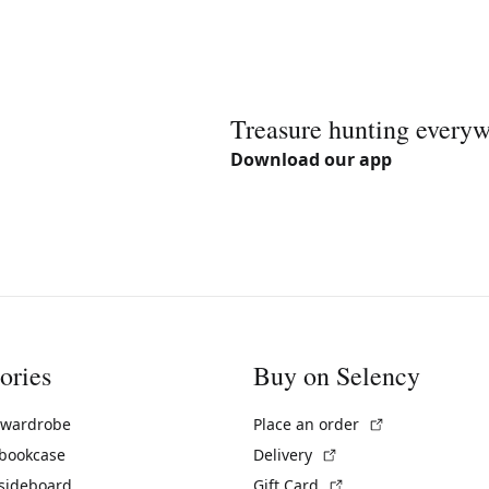
Treasure hunting every
Download our app
ories
Buy on Selency
(External link)
 wardrobe
Place an order
(External link)
 bookcase
Delivery
(External link)
 sideboard
Gift Card