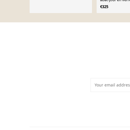
années 1930
€325
Page 1 of 10