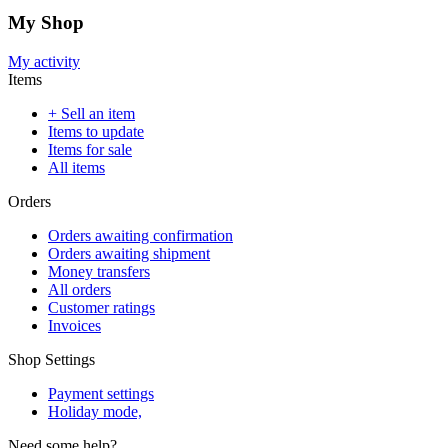
My Shop
My activity
Items
+ Sell an item
Items to update
Items for sale
All items
Orders
Orders awaiting confirmation
Orders awaiting shipment
Money transfers
All orders
Customer ratings
Invoices
Shop Settings
Payment settings
Holiday mode,
Need some help?