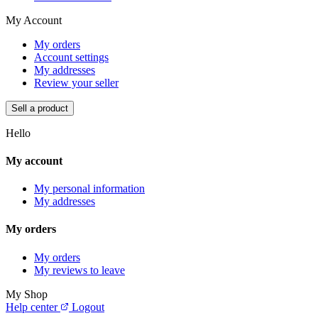
My Account
My orders
Account settings
My addresses
Review your seller
Sell a product
Hello
My account
My personal information
My addresses
My orders
My orders
My reviews to leave
My Shop
Help center
Logout