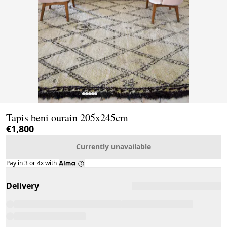
Page 1 of 6
Tapis beni ourain 205x245cm
€1,800
Currently unavailable
Pay in 3 or 4x with
Delivery