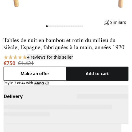
Similars
Page 1 of 21
Tables de nuit en bambou et rotin du milieu du
siècle, Espagne, fabriquées à la main, années 1970
4 reviews for this seller
€750
€1,421
Make an offer
Add to cart
Pay in 3 or 4x with
Delivery