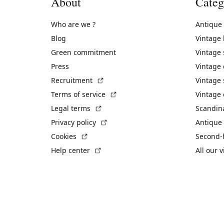
About
Categ
Who are we ?
Antique
Blog
Vintage
Green commitment
Vintage
Press
Vintage
(External link)
Recruitment
Vintage 
(External link)
Terms of service
Vintage 
(External link)
Legal terms
Scandin
(External link)
Privacy policy
Antique 
(External link)
Cookies
Second-
(External link)
Help center
All our 