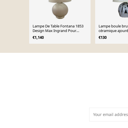
Lampe De Table Fontana 1853
Lampe boule brut
Design Max Ingrand Pour
céramique ajour
Fontana Arte
€1,140
€130
Page 1 of 10