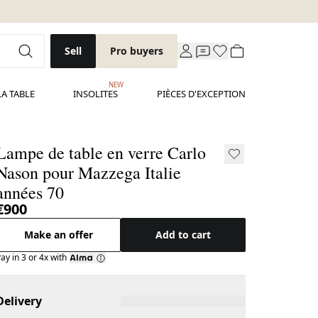
Sell
Pro buyers
NEW
LA TABLE
INSOLITES
PIÈCES D'EXCEPTION
Lampe de table en verre Carlo
Nason pour Mazzega Italie
années 70
€900
Make an offer
Add to cart
ay in 3 or 4x with
Delivery