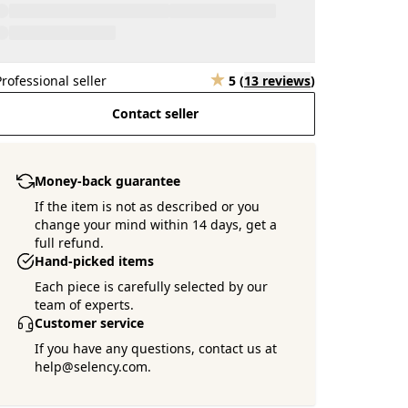
Professional seller
5
(
13 reviews
)
Contact seller
Money-back guarantee
If the item is not as described or you
change your mind within 14 days, get a
full refund.
Hand-picked items
Each piece is carefully selected by our
team of experts.
Customer service
If you have any questions, contact us at
help@selency.com.