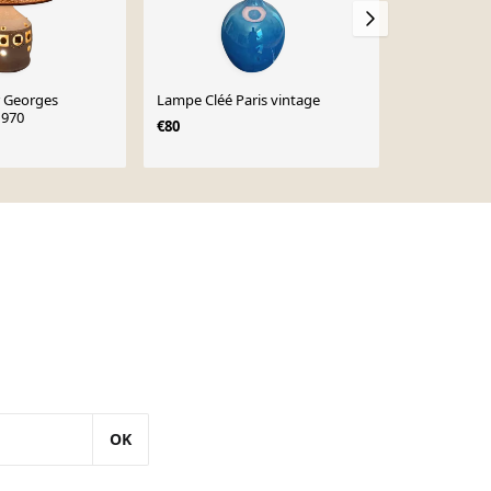
 Georges
Lampe Cléé Paris vintage
Lampe de ta
 1970
céramique p
€80
Nielsen, lot 
€1,110
OK