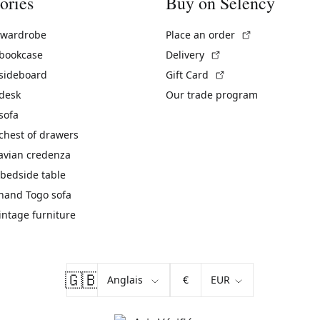
ories
Buy on Selency
(External link)
 wardrobe
Place an order
(External link)
 bookcase
Delivery
(External link)
 sideboard
Gift Card
 desk
Our trade program
sofa
chest of drawers
avian credenza
bedside table
hand Togo sofa
vintage furniture
🇬🇧
€