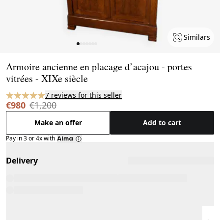
Similars
Page 1 of 7
Armoire ancienne en placage d’acajou - portes
vitrées - XIXe siècle
7 reviews for this seller
€980
€1,200
Make an offer
Add to cart
Pay in 3 or 4x with
Delivery