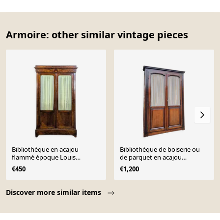
Armoire: other similar vintage pieces
Bibliothèque en acajou
Bibliothèque de boiserie ou
flammé époque Louis
de parquet en acajou
Philippe
d’époque louis xvi xv
€450
€1,200
Page 1 of 10
Discover more similar items