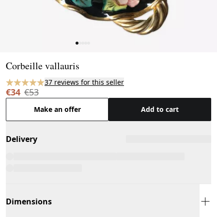
Page 1 of 5
Corbeille vallauris
37 reviews for this seller
€34
€53
Make an offer
Add to cart
Delivery
Dimensions