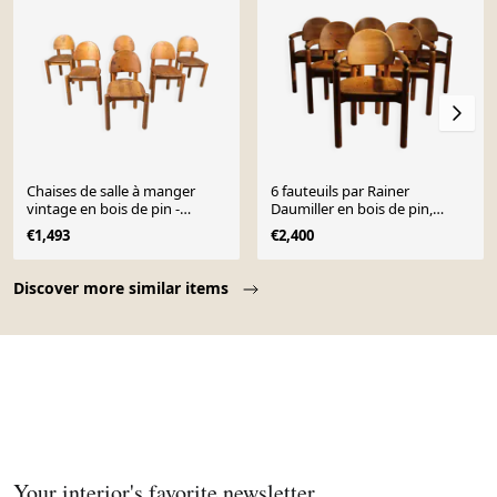
Chaises de salle à manger
6 fauteuils par Rainer
vintage en bois de pin -
Daumiller en bois de pin,
années 1980 - lot de 6
Danemark années 1980
€1,493
€2,400
Page 1 of 10
Discover more similar items
Your interior's favorite newsletter