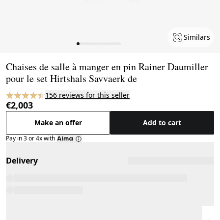
Similars
Page 1 of 15
Chaises de salle à manger en pin Rainer Daumiller
pour le set Hirtshals Savvaerk de
156 reviews for this seller
€2,003
Make an offer
Add to cart
Pay in 3 or 4x with
Delivery