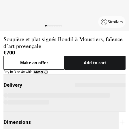
Similars
Page 1 of 10
Soupière et plat signés Bondil à Moustiers, faïence
d’art provençale
€700
Make an offer
Add to cart
Pay in 3 or 4x with
Delivery
Dimensions