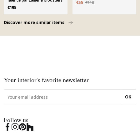
faïence par Lallier à Moustiers
€55
€110
€195
Page 1 of 10
Discover more similar items
Your interior's favorite newsletter
OK
Follow us