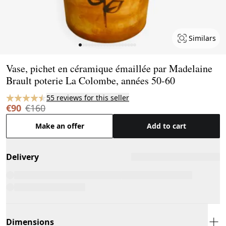
Similars
Page 1 of 19
Vase, pichet en céramique émaillée par Madelaine
Brault poterie La Colombe, années 50-60
55 reviews for this seller
€90
€160
Make an offer
Add to cart
Delivery
Dimensions