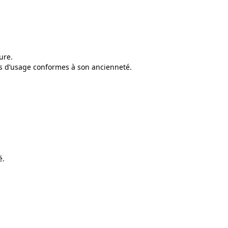
ure.
s d’usage conformes à son ancienneté.
é.