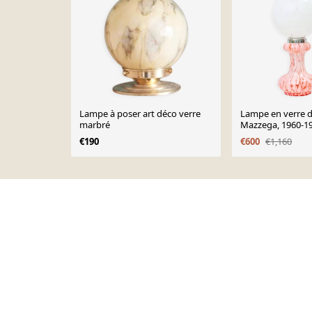
Lampe à poser art déco verre
Lampe en verre 
marbré
Mazzega, 1960-1
€190
€600
€1,160
Page 1 of 10