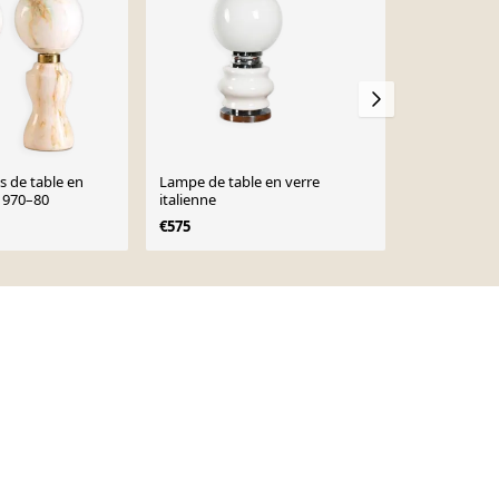
s de table en
Lampe de table en verre
Murano Ital
1970–80
italienne
1970
€575
€699
€1,250