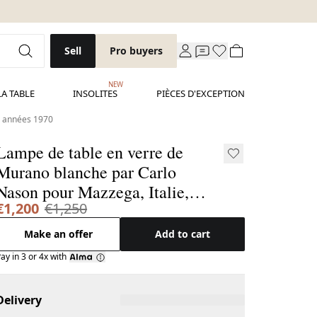
Sell
Pro buyers
NEW
LA TABLE
INSOLITES
PIÈCES D'EXCEPTION
, années 1970
Lampe de table en verre de
Murano blanche par Carlo
Nason pour Mazzega, Italie,
€1,200
€1,250
années 1970
Make an offer
Add to cart
ay in 3 or 4x with
Delivery