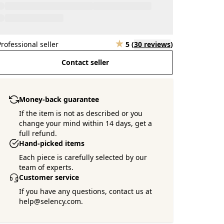
Professional seller
5
(
30 reviews
)
Contact seller
Money-back guarantee
If the item is not as described or you
change your mind within 14 days, get a
full refund.
Hand-picked items
Each piece is carefully selected by our
team of experts.
Customer service
If you have any questions, contact us at
help@selency.com.