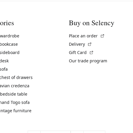
ories
Buy on Selency
(External link)
 wardrobe
Place an order
(External link)
 bookcase
Delivery
(External link)
 sideboard
Gift Card
 desk
Our trade program
sofa
chest of drawers
avian credenza
bedside table
hand Togo sofa
vintage furniture