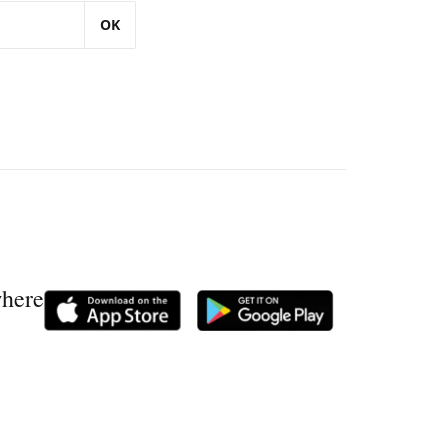
OK
where