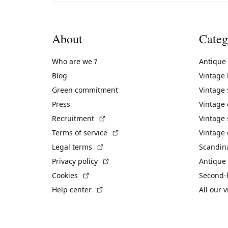
About
Categ
Who are we ?
Antique
Blog
Vintage
Green commitment
Vintage
Press
Vintage
(External link)
Recruitment
Vintage 
(External link)
Terms of service
Vintage 
(External link)
Legal terms
Scandin
(External link)
Privacy policy
Antique 
(External link)
Cookies
Second-
(External link)
Help center
All our 