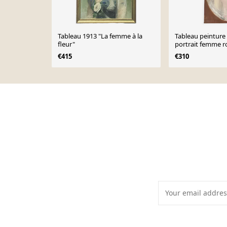
Tableau 1913 "La femme à la
Tableau peinture 
fleur"
portrait femme r
xixème 19ème me
€415
€310
Page 1 of 10