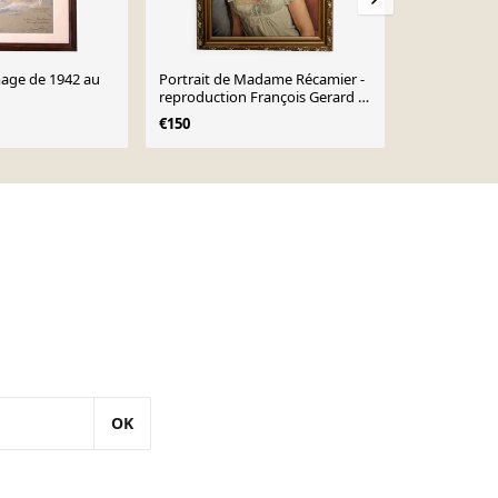
age de 1942 au
Portrait de Madame Récamier -
Portrait jeu
reproduction François Gerard -
toile signée
cadre doré
€150
€170
€290
OK