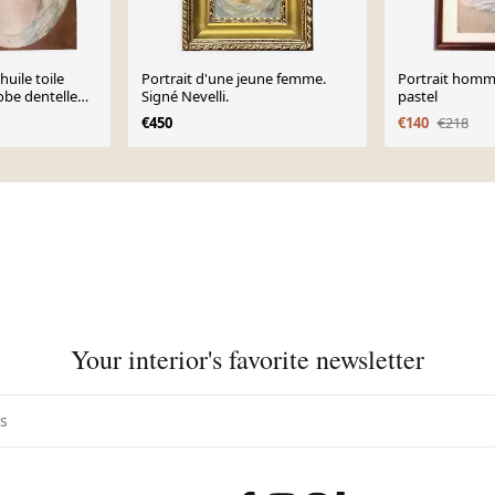
huile toile
Portrait d'une jeune femme.
Portrait homm
obe dentelle
Signé Nevelli.
pastel
rl
€450
€140
€218
Your interior's favorite newsletter