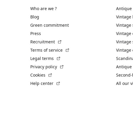
Who are we ?
Antique
Blog
Vintage
Green commitment
Vintage
Press
Vintage
(External link)
Recruitment
Vintage 
(External link)
Terms of service
Vintage 
(External link)
Legal terms
Scandin
(External link)
Privacy policy
Antique 
(External link)
Cookies
Second-
(External link)
Help center
All our 