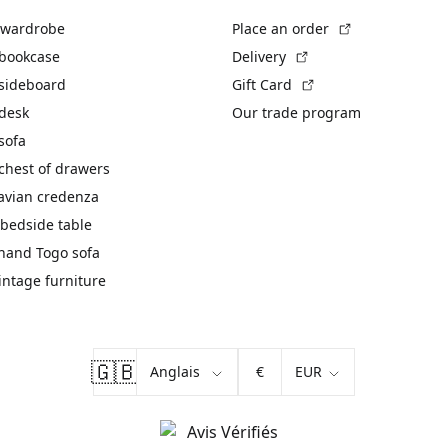
(External link)
 wardrobe
Place an order
(External link)
 bookcase
Delivery
(External link)
 sideboard
Gift Card
 desk
Our trade program
sofa
chest of drawers
avian credenza
bedside table
hand Togo sofa
vintage furniture
🇬🇧
€