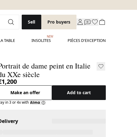
Sell
Pro buyers
NEW
LA TABLE
INSOLITES
PIÈCES D'EXCEPTION
Portrait de dame peint en Italie
du XXe siècle
€1,200
Make an offer
Add to cart
ay in 3 or 4x with
Delivery