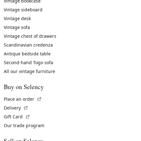
Vintage bookcase
Vintage sideboard
Vintage desk
Vintage sofa
Vintage chest of drawers
Scandinavian credenza
Antique bedside table
Second-hand Togo sofa
All our vintage furniture
Buy on Selency
(External link)
Place an order
(External link)
Delivery
(External link)
Gift Card
Our trade program
Sell on Selency