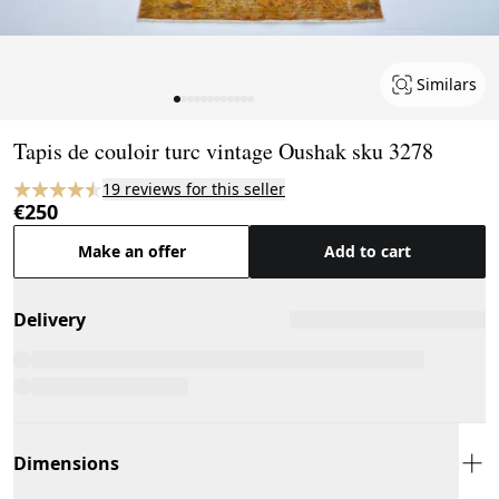
Similars
Page 1 of 12
Tapis de couloir turc vintage Oushak sku 3278
19 reviews for this seller
€250
Make an offer
Add to cart
Delivery
Dimensions