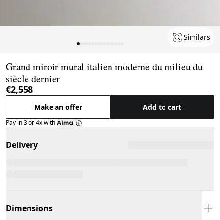
Similars
Page 1 of 16
Grand miroir mural italien moderne du milieu du
siècle dernier
€2,558
Make an offer
Add to cart
Pay in 3 or 4x with
Delivery
Dimensions