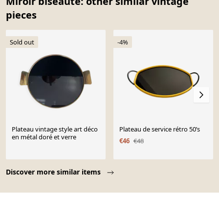
Miroir biseauté: other similar vintage
pieces
Sold out
-4%
Plateau vintage style art déco
Plateau de service rétro 50’s
en métal doré et verre
€46
€48
Page 1 of 10
Discover more similar items