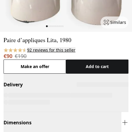
Similars
Page 1 of 10
Paire d’appliques Lita, 1980
92 reviews for this seller
€90
€190
Make an offer
Add to cart
Delivery
Dimensions