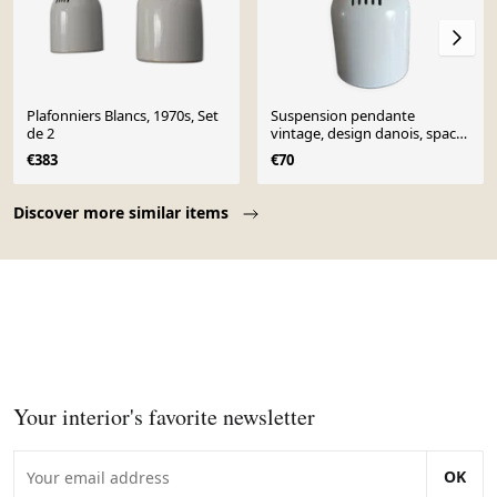
Plafonniers Blancs, 1970s, Set
Suspension pendante
de 2
vintage, design danois, space
age - Années 1970
€383
€70
Page 1 of 10
Discover more similar items
Your interior's favorite newsletter
OK