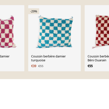
-29%
 damier
Coussin berbère damier
Coussin berbè
turquoise
Béni Ouarain
€39
€55
€55