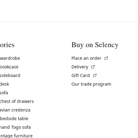
ories
Buy on Selency
(External link)
 wardrobe
Place an order
(External link)
 bookcase
Delivery
(External link)
 sideboard
Gift Card
 desk
Our trade program
sofa
chest of drawers
avian credenza
bedside table
hand Togo sofa
vintage furniture