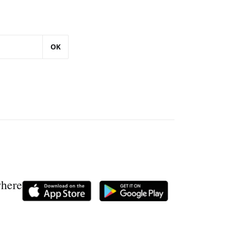
OK
where