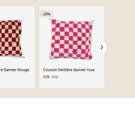
-29%
re Damier Rouge
Coussin berbère damier rose
Coussin ber
Béni Ouarai
€39
€55
€55