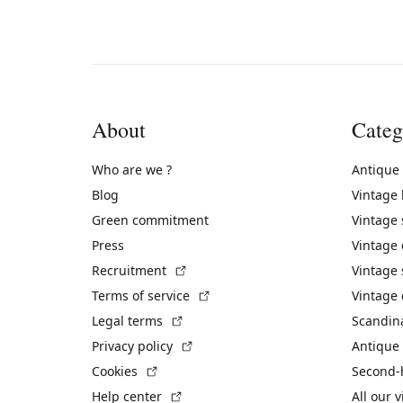
About
Categ
Who are we ?
Antique
Blog
Vintage
Green commitment
Vintage
Press
Vintage
(External link)
Recruitment
Vintage 
(External link)
Terms of service
Vintage 
(External link)
Legal terms
Scandin
(External link)
Privacy policy
Antique 
(External link)
Cookies
Second-
(External link)
Help center
All our 