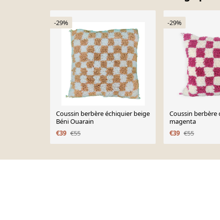
-29%
-29%
Coussin berbère échiquier beige
Coussin berbère
Béni Ouarain
magenta
€39
€55
€39
€55
Page 1 of 10