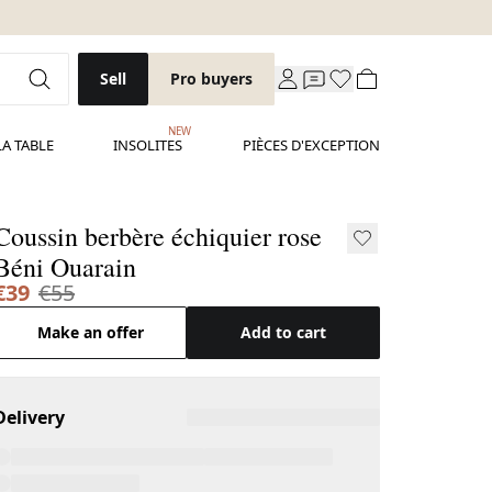
Sell
Pro buyers
NEW
LA TABLE
INSOLITES
PIÈCES D'EXCEPTION
Coussin berbère échiquier rose
Béni Ouarain
€39
€55
Make an offer
Add to cart
Delivery