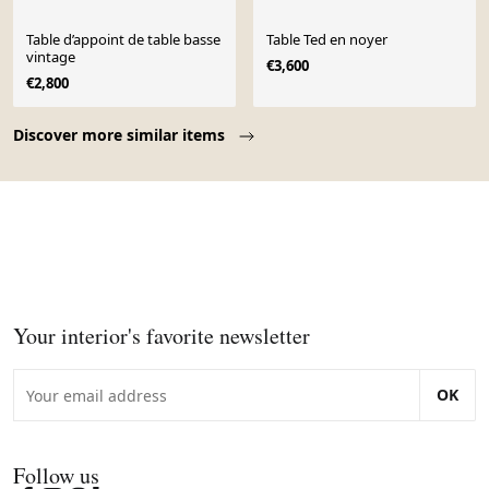
Table d’appoint de table basse
Table Ted en noyer
vintage
€3,600
€2,800
Page 1 of 10
Discover more similar items
Your interior's favorite newsletter
OK
Follow us