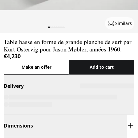
Similars
Page 1 of 9
Table basse en forme de grande planche de surf par
Kurt Ostervig pour Jason Møbler, années 1960.
€4,230
Make an offer
Add to cart
Delivery
Dimensions