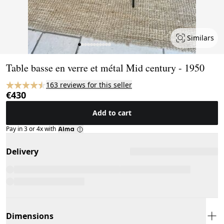
Similars
Page 1 of 11
Table basse en verre et métal Mid century - 1950
163 reviews for this seller
€430
Add to cart
Pay in 3 or 4x with
Delivery
Dimensions