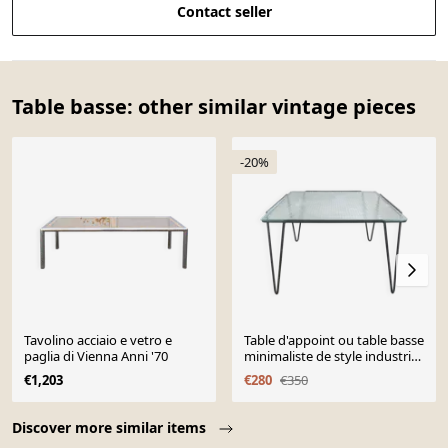
Contact seller
Table basse: other similar vintage pieces
-20%
Tavolino acciaio e vetro e
Table d'appoint ou table basse
paglia di Vienna Anni '70
minimaliste de style industriel,
Arnold Bueno de Mesquita,
€1,203
€280
€350
années 1950
Page 1 of 10
Discover more similar items