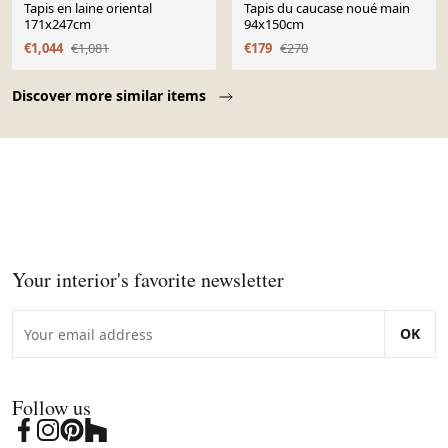
Tapis en laine oriental
Tapis du caucase noué main
171x247cm
94x150cm
€1,044
€1,081
€179
€270
Page 1 of 10
Discover more similar items
Your interior's favorite newsletter
OK
Follow us