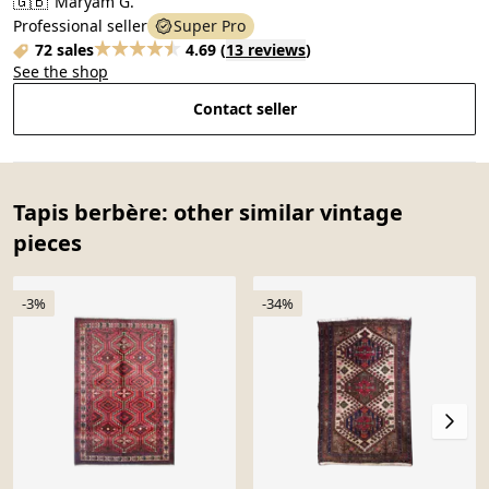
🇬🇧
Maryam G.
Professional seller
Super Pro
72 sales
4.69
(
13 reviews
)
See the shop
Contact seller
Tapis berbère: other similar vintage
pieces
-3%
-34%