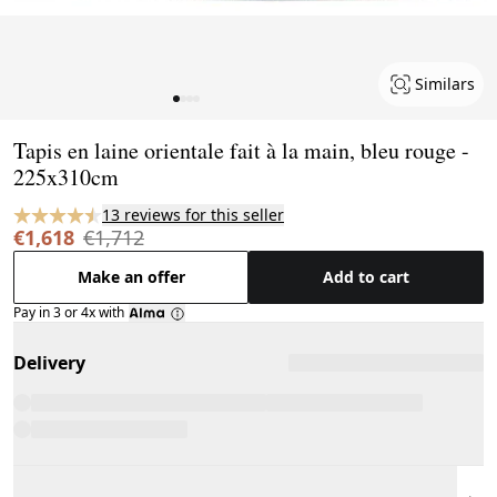
Similars
Page 1 of 4
Tapis en laine orientale fait à la main, bleu rouge -
225x310cm
13 reviews for this seller
€1,618
€1,712
Make an offer
Add to cart
Pay in 3 or 4x with
Delivery