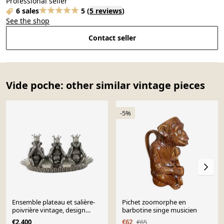
Professional seller
6 sales
5
(
5 reviews
)
See the shop
Contact seller
Vide poche: other similar vintage pieces
-5%
Ensemble plateau et salière-
Pichet zoomorphe en
poivrière vintage, design
barbotine singe musicien
Piero Figura, étain, années
€2,400
€62
€65