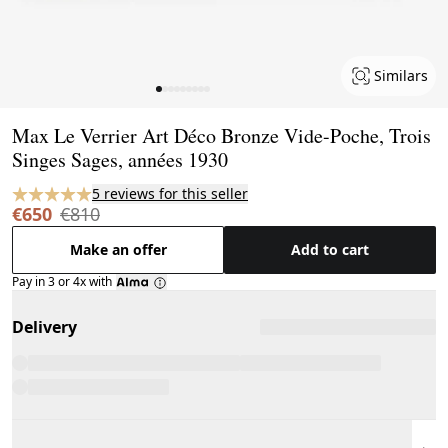
Similars
Page 1 of 9
Max Le Verrier Art Déco Bronze Vide-Poche, Trois
Singes Sages, années 1930
5 reviews for this seller
€650
€810
Make an offer
Add to cart
Pay in 3 or 4x with
Delivery