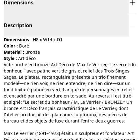
Dimensions
Description
Dimensions :
H8 x W14 x D1
Color :
doré
Material :
bronze
Style :
art déco
Vide-poche en bronze Art Déco de Max Le Verrier, “Le secret du
bonheur, ” avec patine vert-de-gris et relief des Trois Singes
Sages. Le plateau rectangulaire présente un trio finement
modelé—ne rien voir, ne rien entendre, ne rien dire—sur un
fond texturé patiné en vert, flanqué de personnages en relief
et encadré par une bordure en torsade. Au revers, il est titré
et signé: “Le secret du bonheur / M. Le Verrier / BRONZE.” Un
bronze Art Déco français caractéristique de Le Verrier, dont
l'atelier produisait des plateaux sculpturaux, des pièces de
bureau et des objets de luxe durant l'entre-deux-guerres.
Max Le Verrier (1891–1973) était un sculpteur et fondateur Art
Déco parisien de premier plan dont l'atelier a créé des bronzes