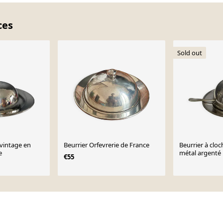
ces
Sold out
 vintage en
Beurrier Orfevrerie de France
Beurrier à cloc
e
métal argenté
€55