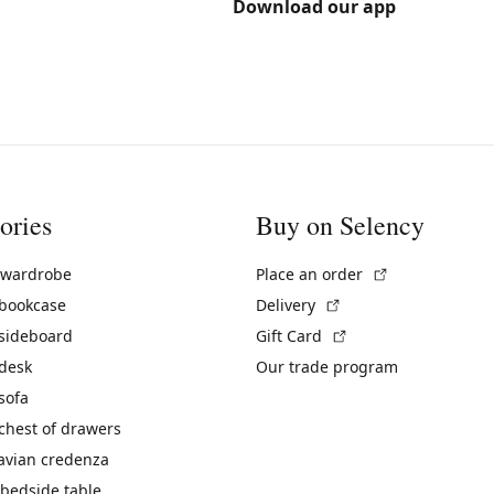
Download our app
ories
Buy on Selency
(External link)
 wardrobe
Place an order
(External link)
 bookcase
Delivery
(External link)
 sideboard
Gift Card
 desk
Our trade program
sofa
chest of drawers
avian credenza
bedside table