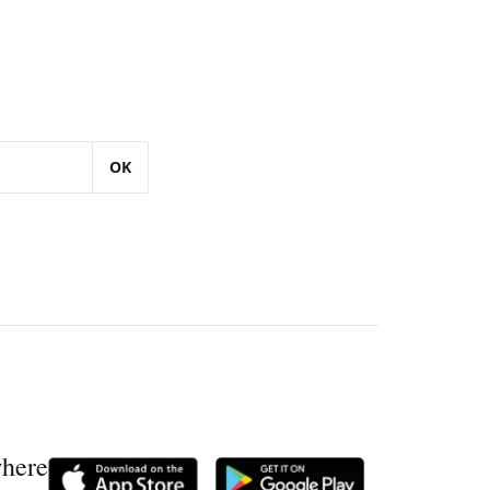
OK
where