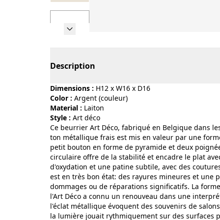
Page 1 of 7
Description
Dimensions :
H12 x W16 x D16
Color :
argent (couleur)
Material :
laiton
Style :
art déco
Ce beurrier Art Déco, fabriqué en Belgique dans les
ton métallique frais est mis en valeur par une fo
petit bouton en forme de pyramide et deux poignées
circulaire offre de la stabilité et encadre le plat a
d'oxydation et une patine subtile, avec des coutures e
est en très bon état: des rayures mineures et une pa
dommages ou de réparations significatifs. La forme
l'Art Déco a connu un renouveau dans une interprét
l'éclat métallique évoquent des souvenirs de salons
la lumière jouait rythmiquement sur des surfaces pol