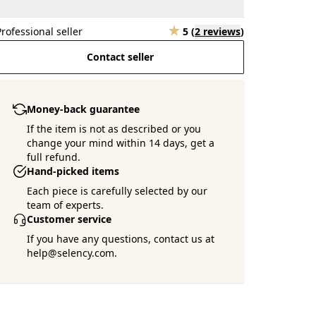
Professional seller
5
(
2 reviews
)
Contact seller
Money-back guarantee
If the item is not as described or you
change your mind within 14 days, get a
full refund.
Hand-picked items
Each piece is carefully selected by our
team of experts.
Customer service
If you have any questions, contact us at
help@selency.com.