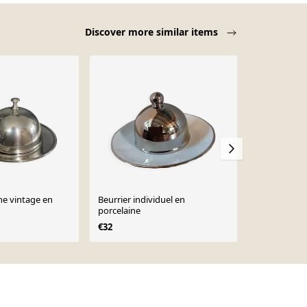
Discover more similar items
he vintage en
Beurrier individuel en
Beurrier en 
porcelaine
€75
€32