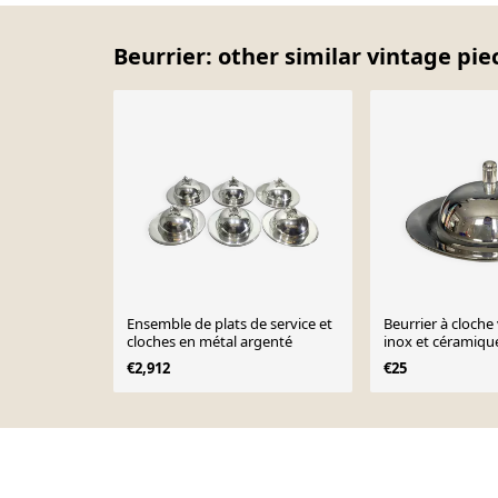
Beurrier: other similar vintage pie
Ensemble de plats de service et
Beurrier à cloche
cloches en métal argenté
inox et céramiqu
€2,912
€25
Page 1 of 10