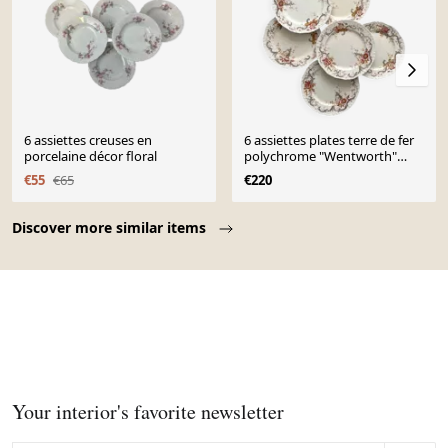
6 assiettes creuses en
6 assiettes plates terre de fer
porcelaine décor floral
polychrome "Wentworth"
Emile Bourgeois
€55
€65
€220
Page 1 of 10
Discover more similar items
Your interior's favorite newsletter