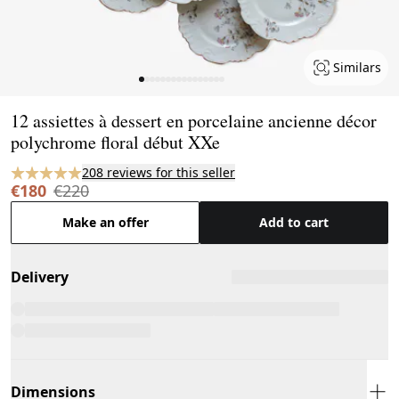
Similars
Page 1 of 16
12 assiettes à dessert en porcelaine ancienne décor
polychrome floral début XXe
208 reviews for this seller
€180
€220
Make an offer
Add to cart
Delivery
Dimensions