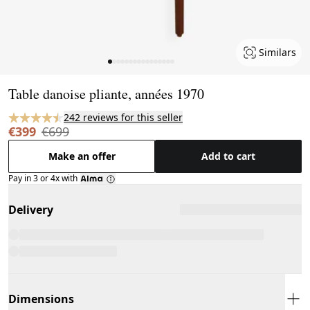
Similars
Page 1 of 16
Table danoise pliante, années 1970
242 reviews for this seller
€399
€699
Make an offer
Add to cart
Pay in 3 or 4x with
Delivery
Dimensions