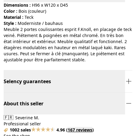
Dimensions :
H96 x W120 x D45
Color :
bois (couleur)
Material :
teck
Style :
moderniste / bauhaus
Meuble 2 portes coulissantes esprit F.Knoll, en placage de teck
veiné. Piétement & poignées en métal chromé. En très bon
état intérieur et extérieur. Meuble qualitatif et fonctionnel. 2
étagères modulables en hauteur en métal laqué kaki. Rares
usures. Peut se fermer à clé (manquante). Le piétement est
ajustable pour être parfaitement stable.
Selency guarantees
About this seller
🇫🇷
Severine M.
Professional seller
1002 sales
4.96
(
167 reviews
)
See the shop