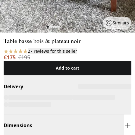
Similars
Page 1 of 7
Table basse bois & plateau noir
27 reviews for this seller
€175
€195
Add to cart
Delivery
Dimensions