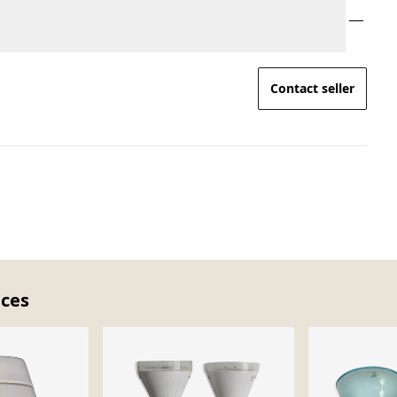
Contact seller
eces