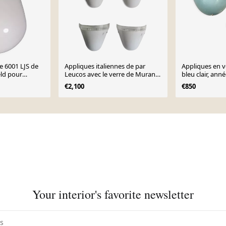
e 6001 LJS de
Appliques italiennes de par
Appliques en 
ld pour
Leucos avec le verre de Murano,
bleu clair, ann
1950
années 70
ensemble de 2
€2,100
€850
Your interior's favorite newsletter