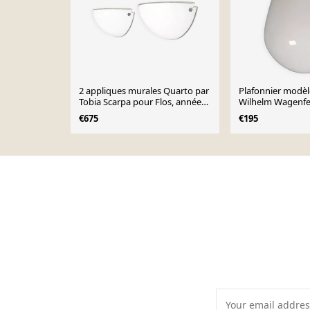
2 appliques murales Quarto par
Plafonnier modèl
Tobia Scarpa pour Flos, années
Wilhelm Wagenfe
1970
Lindner, années 
€675
€195
Page 1 of 10