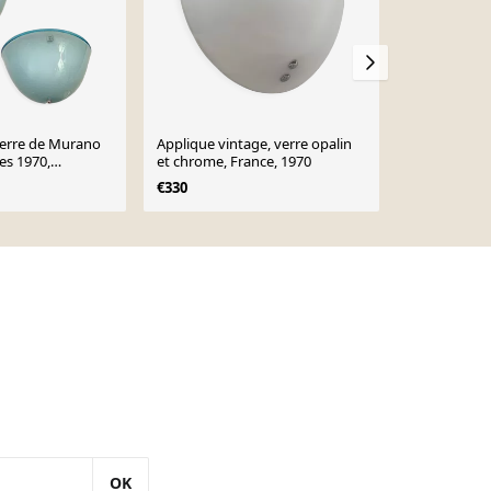
verre de Murano
Applique vintage, verre opalin
Design néerl
ées 1970,
et chrome, France, 1970
Hollande - 
de plafond X
€330
€225
OK