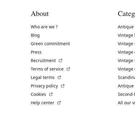
About
Categ
Who are we ?
Antique
Blog
Vintage
Green commitment
Vintage
Press
Vintage
(External link)
Recruitment
Vintage 
(External link)
Terms of service
Vintage 
(External link)
Legal terms
Scandin
(External link)
Privacy policy
Antique 
(External link)
Cookies
Second-
(External link)
Help center
All our 