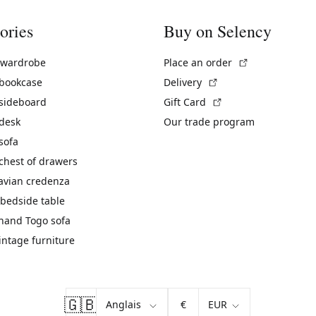
ories
Buy on Selency
(External link)
 wardrobe
Place an order
(External link)
 bookcase
Delivery
(External link)
 sideboard
Gift Card
 desk
Our trade program
sofa
chest of drawers
avian credenza
bedside table
hand Togo sofa
vintage furniture
🇬🇧
€