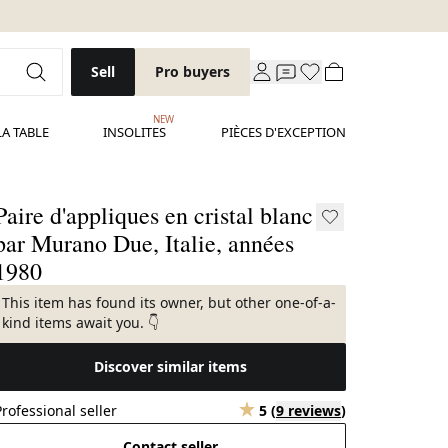
Sell
Pro buyers
NEW
LA TABLE
INSOLITES
PIÈCES D'EXCEPTION
Paire d'appliques en cristal blanc
par Murano Due, Italie, années
1980
This item has found its owner, but other one-of-a-
kind items await you. 👇
Discover similar items
Professional seller
5
(
9 reviews
)
Contact seller