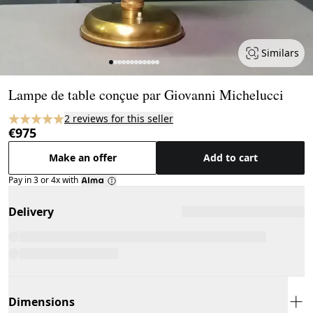
Similars
Page 1 of 12
Lampe de table conçue par Giovanni Michelucci
2 reviews for this seller
€975
Make an offer
Add to cart
Pay in 3 or 4x with
Delivery
Dimensions