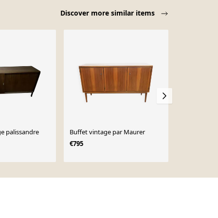
Discover more similar items
-61%
ge palissandre
Buffet vintage par Maurer
Buffet bas s
par Louis Pa
€795
€676
€1,716