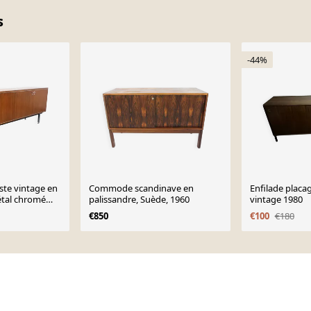
s
-44%
ste vintage en
Commode scandinave en
Enfilade placa
étal chromé
palissandre, Suède, 1960
vintage 1980
€850
€100
€180