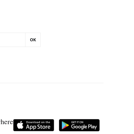
OK
where