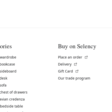
ories
Buy on Selency
(External link)
 wardrobe
Place an order
(External link)
 bookcase
Delivery
(External link)
 sideboard
Gift Card
 desk
Our trade program
sofa
chest of drawers
avian credenza
bedside table