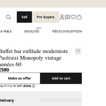
Sell
Pro buyers
NEW
LA TABLE
INSOLITES
PIÈCES D'EXCEPTION
Buffet bar enfilade moderniste
Paolozzi Monopoly vintage
années 60
€580
Make an offer
Add to cart
ay in 3 or 4x with
Delivery