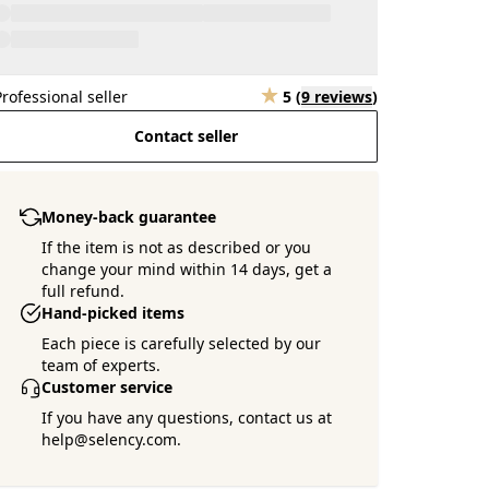
Professional seller
5
(
9 reviews
)
Contact seller
Money-back guarantee
If the item is not as described or you
change your mind within 14 days, get a
full refund.
Hand-picked items
Each piece is carefully selected by our
team of experts.
Customer service
If you have any questions, contact us at
help@selency.com.