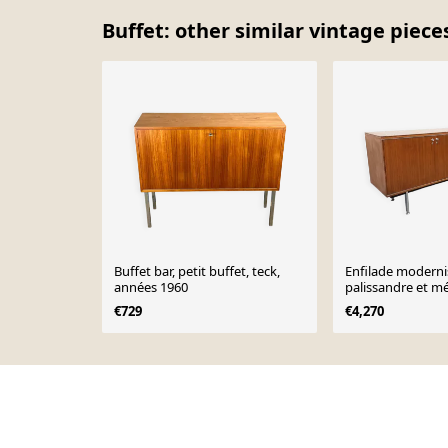
Buffet: other similar vintage piece
Buffet bar, petit buffet, teck,
Enfilade moderni
années 1960
palissandre et m
des années 60 70
€729
€4,270
Page 1 of 10