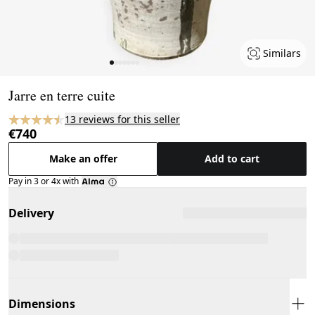
Similars
Page 1 of 7
Jarre en terre cuite
13 reviews for this seller
€740
Make an offer
Add to cart
Pay in 3 or 4x with
Delivery
Dimensions