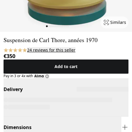
Similars
Page 1 of 13
Suspension de Carl Thore, années 1970
24 reviews for this seller
€350
Add to cart
Pay in 3 or 4x with
Delivery
Dimensions