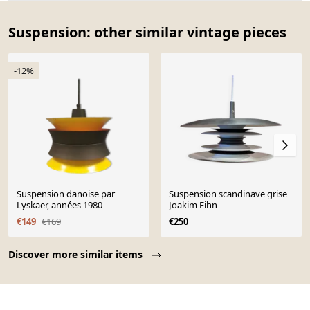
Suspension: other similar vintage pieces
-12%
Suspension danoise par
Suspension scandinave grise
Lyskaer, années 1980
Joakim Fihn
€149
€169
€250
Page 1 of 10
Discover more similar items