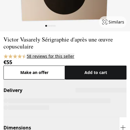
Similars
Page 1 of 6
Victor Vasarely Sérigraphie d'après une œuvre
copusculaire
58 reviews for this seller
€55
Make an offer
Add to cart
Delivery
Dimensions