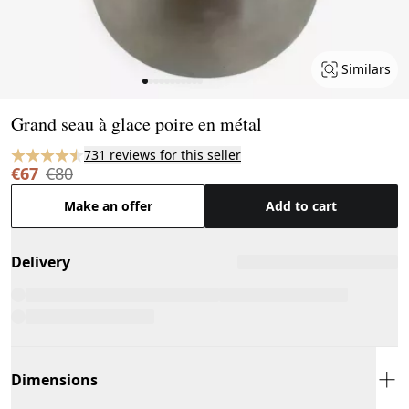
Similars
Page 1 of 11
Grand seau à glace poire en métal
731 reviews for this seller
€67
€80
Make an offer
Add to cart
Delivery
Dimensions