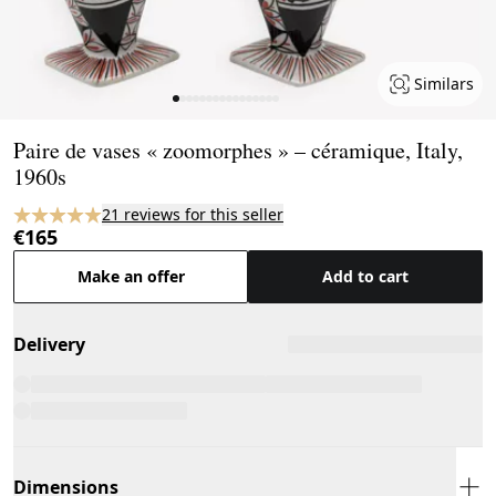
Similars
Page 1 of 16
Paire de vases « zoomorphes » – céramique, Italy,
1960s
21 reviews for this seller
€165
Make an offer
Add to cart
Delivery
Dimensions