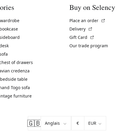
ories
Buy on Selency
(External link)
 wardrobe
Place an order
(External link)
 bookcase
Delivery
(External link)
 sideboard
Gift Card
 desk
Our trade program
sofa
chest of drawers
avian credenza
bedside table
hand Togo sofa
vintage furniture
🇬🇧
€