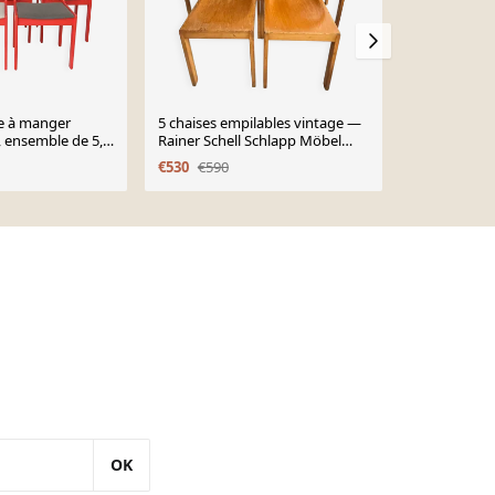
le à manger
5 chaises empilables vintage —
4 chaises de
, ensemble de 5,
Rainer Schell Schlapp Möbel
industrielle
s de hêtre
1960s
années 1970
€530
€590
€445
années 1950.
OK