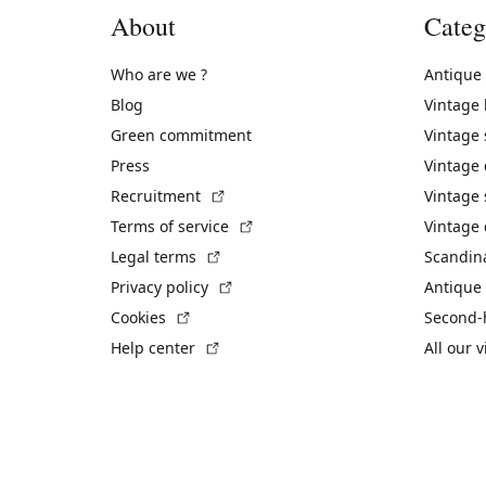
About
Categ
Who are we ?
Antique
Blog
Vintage
Green commitment
Vintage
Press
Vintage
(External link)
Recruitment
Vintage 
(External link)
Terms of service
Vintage 
(External link)
Legal terms
Scandin
(External link)
Privacy policy
Antique 
(External link)
Cookies
Second-
(External link)
Help center
All our 