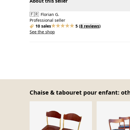
About this seller
🇫🇷
Florian G.
Professional seller
10 sales
5
(
8 reviews
)
See the shop
Chaise & tabouret pour enfant: oth