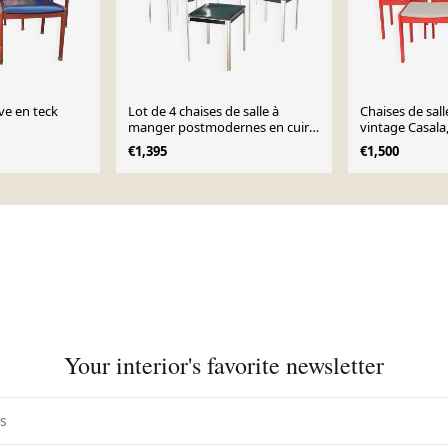
ve en teck
Lot de 4 chaises de salle à
Chaises de sal
manger postmodernes en cuir
vintage Casala
noir Matteo Grassi, Italie,
chaises en boi
€1,395
€1,500
années 1980
allemand des 
Your interior's favorite newsletter