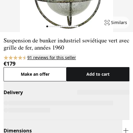
Similars
Page 1 of 18
Suspension de bunker industriel soviétique vert avec
grille de fer, années 1960
91 reviews for this seller
€179
Make an offer
Add to cart
Delivery
Dimensions