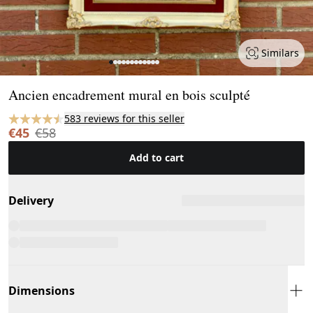
Similars
Page 1 of 12
Ancien encadrement mural en bois sculpté
583 reviews for this seller
€45
€58
Add to cart
Delivery
Dimensions