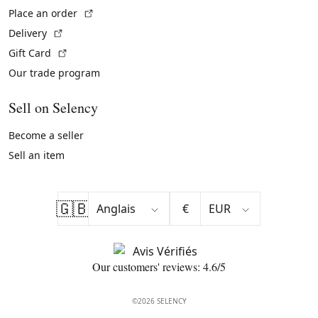
(External link)
Place an order
(External link)
Delivery
(External link)
Gift Card
Our trade program
Sell on Selency
Become a seller
Sell an item
🇬🇧
€
Our customers' reviews: 4.6/5
©2026 SELENCY