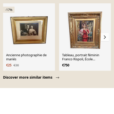
-17%
Ancienne photographie de
Tableau, portrait féminin
mariés
Franco Rispoli, École
napolitaine
€25
€30
€750
Page 1 of 10
Discover more similar items