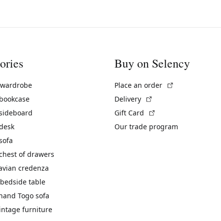
ories
Buy on Selency
(External link)
 wardrobe
Place an order
(External link)
 bookcase
Delivery
(External link)
 sideboard
Gift Card
 desk
Our trade program
sofa
chest of drawers
avian credenza
bedside table
hand Togo sofa
vintage furniture