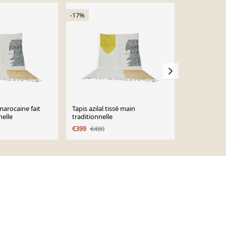
-17%
-18%
marocaine fait
Tapis azilal tissé main
Marocain Ta
nelle
traditionnelle
250cmx150
€399
€480
€370
€450