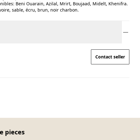
onibles: Beni Ouarain, Azilal, Mrirt, Boujaad, Midelt, Khenifra.
voire, sable, écru, brun, noir charbon.
Contact seller
e pieces