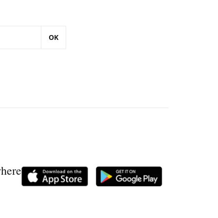
OK
where