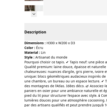
Page 1 of 5
Description
Dimensions :
H300 x W200 x D3
Color :
écru
Material :
lin
Style :
artisanat du monde
Pourquoi choisir ce tapis. ✔ Tapis neuf: une pièce 
Qualité premium: laine douce, épaisse et naturelle
chaleureuses: nuances d’argile, gris pierre, ivoir
unique: blocs géométriques audacieux inspirés de l’
une chambre, un bureau ou un espace lecture. ✔ Tap
des montagnes de l’Atlas. Idées déco. 🌿 Associez-l
paniers en osier pour une ambiance naturelle et ép
pied du lit pour structurer l’espace avec style. 🕯️
lumières douces pour une atmosphère cocooning. Pr
par des artisans qualifiés et peut prendre jusqu’à 10