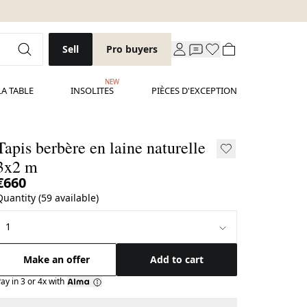
Sell
Pro buyers
NEW
LA TABLE
INSOLITES
PIÈCES D'EXCEPTION
Tapis berbère en laine naturelle
3x2 m
€660
Quantity (59 available)
Make an offer
Add to cart
ay in 3 or 4x with