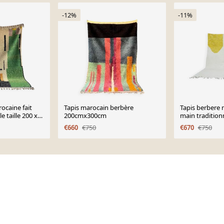
-12%
-11%
rocaine fait
Tapis marocain berbère
Tapis berbere 
e taille 200 x
200cmx300cm
main tradition
€660
€750
€670
€750