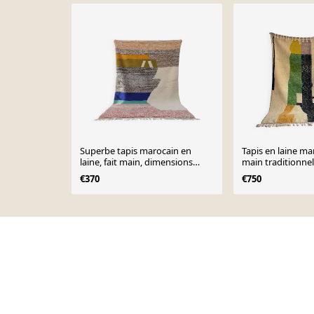
Superbe tapis marocain en
Tapis en laine ma
laine, fait main, dimensions
main traditionnell
250x150 cm
300 cm
€370
€750
Page 1 of 10