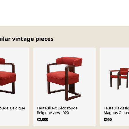
milar vintage pieces
Fauteuil Art Déco rouge,
Fauteuils design danois de
Belgique vers 1920
Magnus Olesen
€2,000
€550