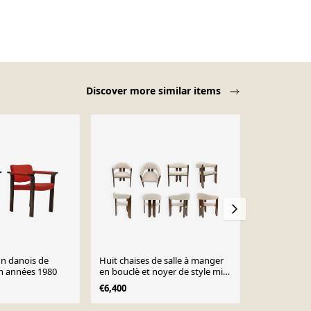
Discover more similar items
Huit chaises de salle à manger
Fauteuil “SI
 années 1980
en bouclè et noyer de style mid-
Lo Scalzo Mosc
century moderne italien,
Pedrali, Ital
€6,400
€780
années 1970.