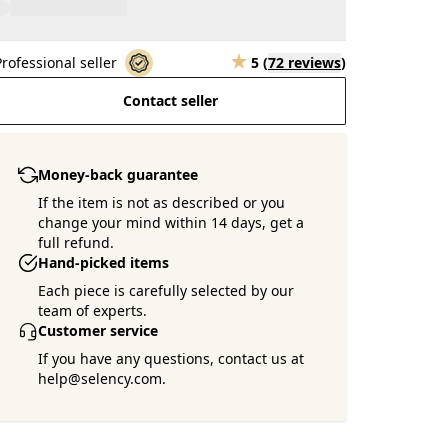
Professional seller
5
(
72 reviews
)
Contact seller
Money-back guarantee
If the item is not as described or you
change your mind within 14 days, get a
full refund.
Hand-picked items
Each piece is carefully selected by our
team of experts.
Customer service
If you have any questions, contact us at
help@selency.com.