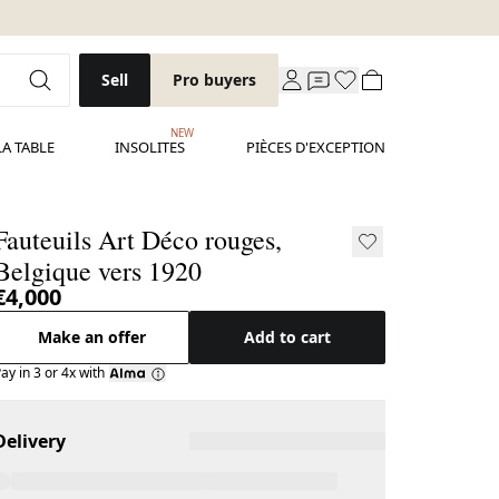
Sell
Pro buyers
NEW
LA TABLE
INSOLITES
PIÈCES D'EXCEPTION
Fauteuils Art Déco rouges,
Belgique vers 1920
€4,000
Make an offer
Add to cart
ay in 3 or 4x with
Delivery