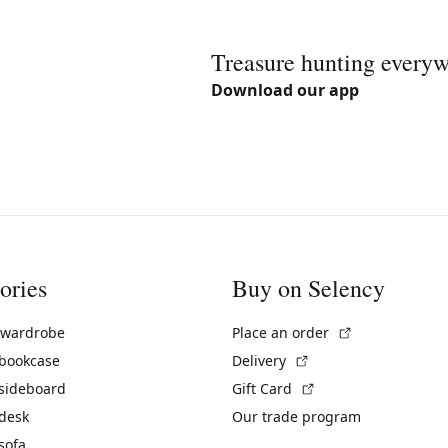
Treasure hunting every
Download our app
ories
Buy on Selency
(External link)
 wardrobe
Place an order
(External link)
 bookcase
Delivery
(External link)
 sideboard
Gift Card
 desk
Our trade program
sofa