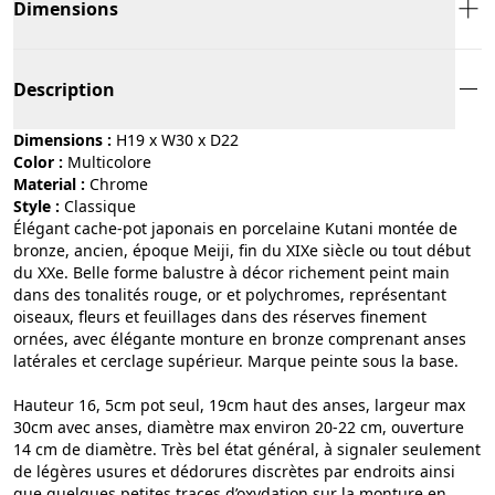
Dimensions
Description
Dimensions :
H19 x W30 x D22
Color :
multicolore
Material :
chrome
Style :
classique
Élégant cache-pot japonais en porcelaine Kutani montée de
bronze, ancien, époque Meiji, fin du XIXe siècle ou tout début
du XXe. Belle forme balustre à décor richement peint main
dans des tonalités rouge, or et polychromes, représentant
oiseaux, fleurs et feuillages dans des réserves finement
ornées, avec élégante monture en bronze comprenant anses
latérales et cerclage supérieur. Marque peinte sous la base.
Hauteur 16, 5cm pot seul, 19cm haut des anses, largeur max
30cm avec anses, diamètre max environ 20-22 cm, ouverture
14 cm de diamètre. Très bel état général, à signaler seulement
de légères usures et dédorures discrètes par endroits ainsi
que quelques petites traces d’oxydation sur la monture en