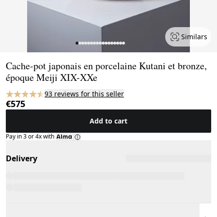
Similars
Page 1 of 17
Cache-pot japonais en porcelaine Kutani et bronze,
époque Meiji XIX-XXe
93 reviews for this seller
€575
Add to cart
Pay in 3 or 4x with
Delivery