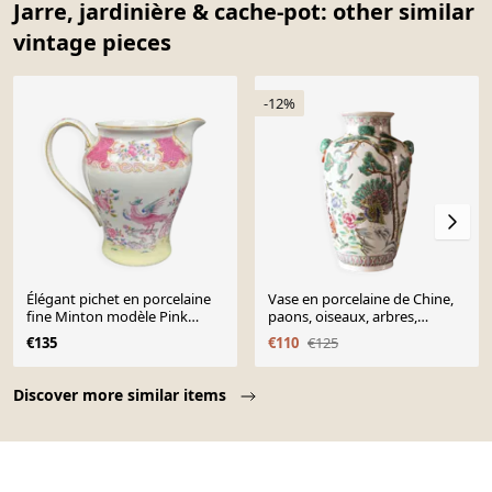
Jarre, jardinière & cache-pot: other similar
vintage pieces
-12%
Élégant pichet en porcelaine
Vase en porcelaine de Chine,
fine Minton modèle Pink
paons, oiseaux, arbres,
Cockatrice 15,5 cm
pivoines
€135
€110
€125
Page 1 of 10
Discover more similar items