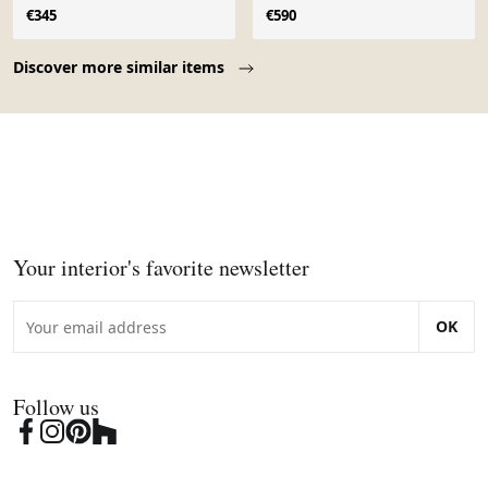
1968
années 1970 pour Fog et
€345
€590
Morup, Danemark
Page 1 of 10
Discover more similar items
Your interior's favorite newsletter
OK
Follow us