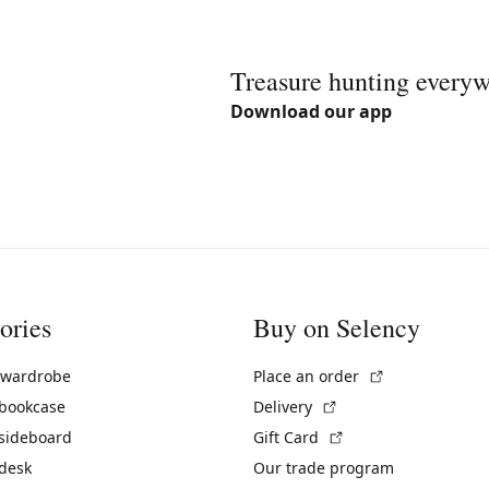
Treasure hunting every
Download our app
ories
Buy on Selency
(External link)
 wardrobe
Place an order
(External link)
 bookcase
Delivery
(External link)
 sideboard
Gift Card
 desk
Our trade program