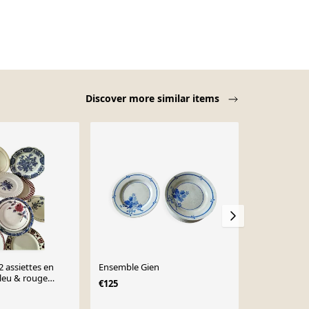
Discover more similar items
 assiettes en
Ensemble Gien
Assiettes 
Bleu & rouge
€125
€85