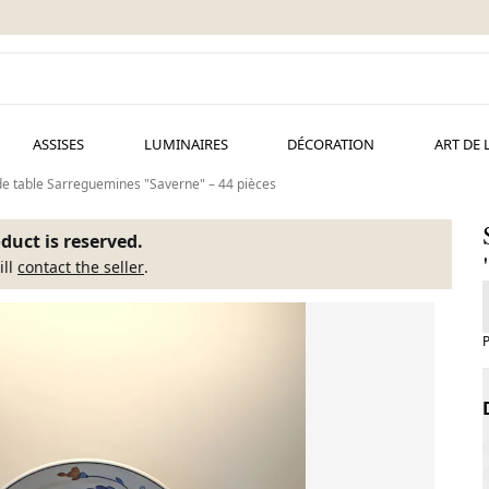
ASSISES
LUMINAIRES
DÉCORATION
ART DE 
de table Sarreguemines "Saverne" – 44 pièces
duct is reserved.
ill
contact the seller
.
P