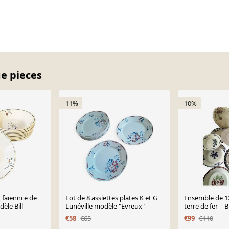
ge pieces
-11%
-10%
, faïennce de
Lot de 8 assiettes plates K et G
Ensemble de 12
èle Bill
Lunéville modèle "Evreux"
terre de fer – 
profond
€58
€65
€99
€110