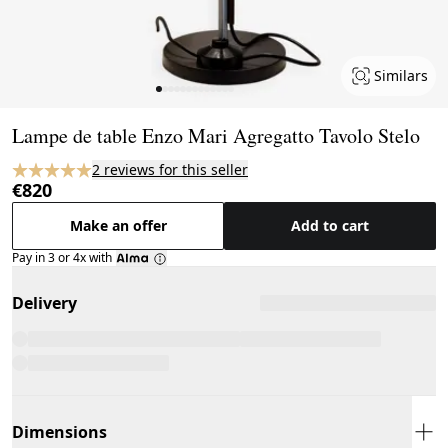
Similars
Page 1 of 13
Lampe de table Enzo Mari Agregatto Tavolo Stelo
2 reviews for this seller
€820
Make an offer
Add to cart
Pay in 3 or 4x with
Delivery
Dimensions