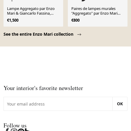
Lampe Aggregato par Enzo
Paires de lampes murales
Mari & Giancarlo Fassina,
"Aggregato" par Enzo Mari
Artemide, 1970
pour Artemide 1974
€1,500
€800
Page 1 of 4
See the entire Enzo Mari collection
Your interior's favorite newsletter
OK
Follow us