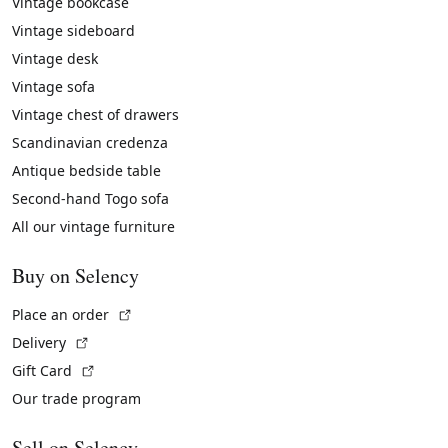
Vintage bookcase
Vintage sideboard
Vintage desk
Vintage sofa
Vintage chest of drawers
Scandinavian credenza
Antique bedside table
Second-hand Togo sofa
All our vintage furniture
Buy on Selency
(External link)
Place an order
(External link)
Delivery
(External link)
Gift Card
Our trade program
Sell on Selency