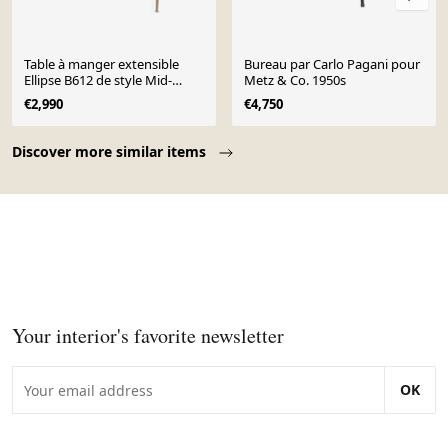
Table à manger extensible
Bureau par Carlo Pagani pour
Ellipse B612 de style Mid-
Metz & Co. 1950s
Century Modern par Piet Hein
€2,990
€4,750
& Brun
Page 1 of 10
Discover more similar items
Your interior's favorite newsletter
OK