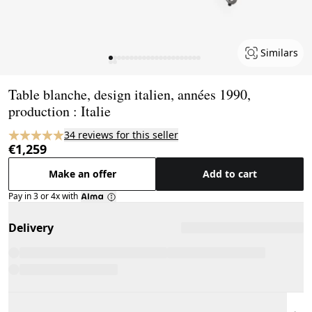
Similars
Page 1 of 24
Table blanche, design italien, années 1990,
production : Italie
34 reviews for this seller
€1,259
Make an offer
Add to cart
Pay in 3 or 4x with
Delivery