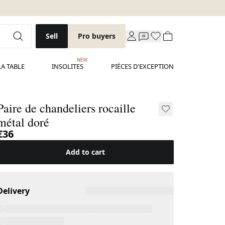
Sell
Pro buyers
NEW
LA TABLE
INSOLITES
PIÈCES D'EXCEPTION
Paire de chandeliers rocaille
métal doré
€36
Add to cart
Delivery