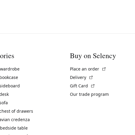
ories
Buy on Selency
(External link)
 wardrobe
Place an order
(External link)
 bookcase
Delivery
(External link)
 sideboard
Gift Card
 desk
Our trade program
sofa
chest of drawers
avian credenza
bedside table