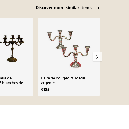
Discover more similar items
-21%
aire de
Paire de bougeoirs. Métal
Paire chande
5 branches de
argenté.
gada déco vi
(Roc
€185
€55
€70