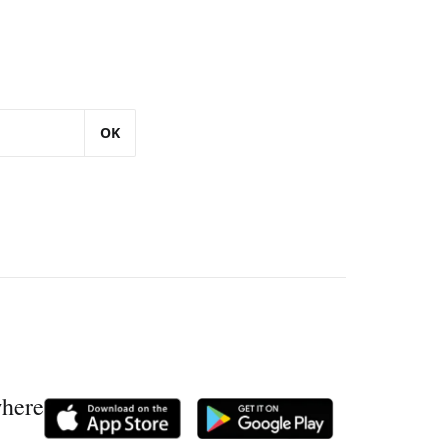
OK
where