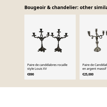
Bougeoir & chandelier: other simil
Paire de candélabres rocaille
Paire de Candélab
style Louis XV
en argent massif 
XV
€890
€25,000
Page 1 of 10