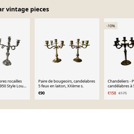
ar vintage pieces
-10%
res rocailles
Paire de bougeoirs, candelabres
Chandeliers - P
950 Style Louis
5 feux en laiton, XXème s.
candélabres à 
style Louis XV 
€90
€158
€175