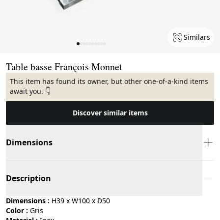
Similars
Page 1 of 10
Table basse François Monnet
This item has found its owner, but other one-of-a-kind items
await you. 👇
Discover similar items
Dimensions
Description
Dimensions :
H39 x W100 x D50
Color :
gris