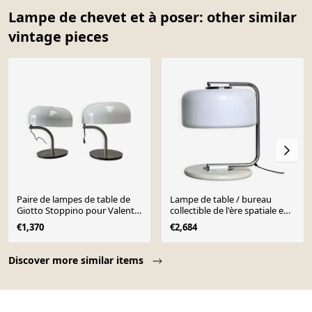
Lampe de chevet et à poser: other similar
vintage pieces
Paire de lampes de table de
Lampe de table / bureau
Giotto Stoppino pour Valenti,
collectible de l'ère spatiale en
1980
acier et plexiglas Voghera par
€1,370
€2,684
Zonca
Page 1 of 10
Discover more similar items