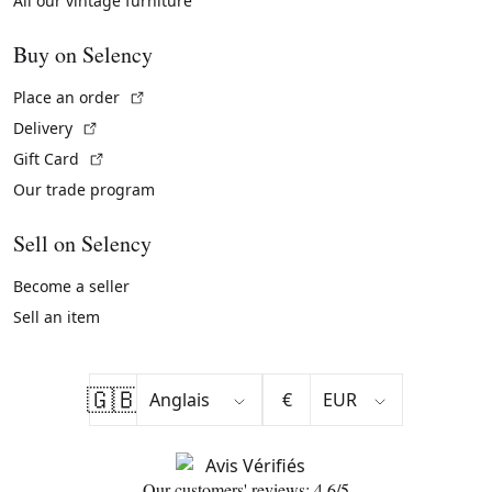
All our vintage furniture
Buy on Selency
(External link)
Place an order
(External link)
Delivery
(External link)
Gift Card
Our trade program
Sell on Selency
Become a seller
Sell an item
🇬🇧
€
Our customers' reviews: 4.6/5